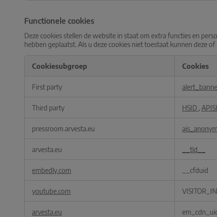
Functionele cookies
Deze cookies stellen de website in staat om extra functies en per
hebben geplaatst. Als u deze cookies niet toestaat kunnen deze of
Cookiesubgroep
Cookies
Functionele
First party
alert_bann
cookies
Third party
HSID
,
APIS
pressroom.arvesta.eu
ajs_anony
arvesta.eu
__tld__
embedly.com
__cfduid
youtube.com
VISITOR_I
arvesta.eu
em_cdn_ui