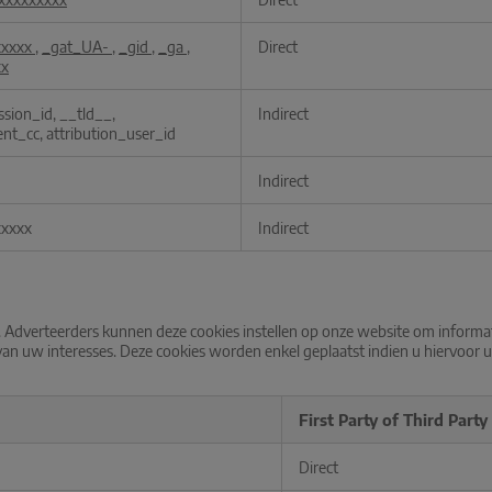
xxxxx
,
_gat_UA-
,
_gid
,
_ga
,
Direct
xx
ssion_id, __tld__,
Indirect
nt_cc, attribution_user_id
Indirect
xxxxx
Indirect
Adverteerders kunnen deze cookies instellen op onze website om informat
an uw interesses. Deze cookies worden enkel geplaatst indien u hiervoor u
First Party of Third Party
Direct