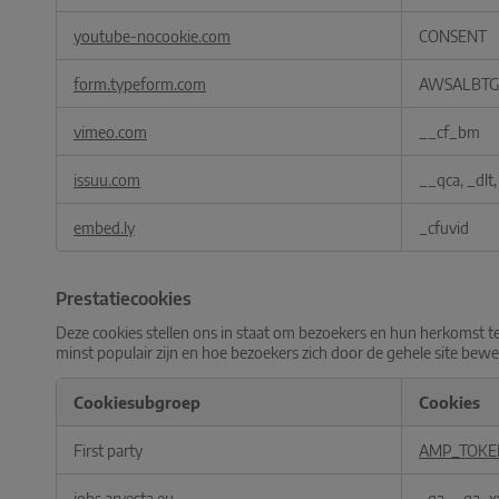
youtube-nocookie.com
CONSENT
form.typeform.com
AWSALBTG
vimeo.com
__cf_bm
issuu.com
__qca, _dlt,
embed.ly
_cfuvid
Prestatiecookies
Deze cookies stellen ons in staat om bezoekers en hun herkomst t
minst populair zijn en hoe bezoekers zich door de gehele site be
Cookiesubgroep
Cookies
Prestatiecookies
First party
AMP_TOK
jobs.arvesta.eu
_ga
,
_ga_x