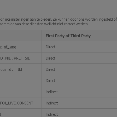
soonlijke instellingen aan te bieden. Ze kunnen door ons worden ingesteld 
 sommige van deze diensten wellicht niet correct werken.
First Party of Third Party
er
,
nf_lang
Direct
ID
,
NID
,
PREF
,
SID
Direct
mous_id
,
__tld__
Direct
Direct
Indirect
NFO1_LIVE, CONSENT
Indirect
d
Indirect