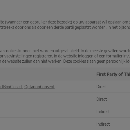
site (wanneer een gebruiker deze bezoekt) op uw apparaat wil opslaan om 
streeks door ons als door een derde partij geplaatst worden. In het bijzo
ze cookies kunnen niet worden uitgeschakeld. In de meeste gevallen worde
ivacyinstellingen registreren, in de website inloggen of een formulier inv
 website zullen dan niet werken. Deze cookies slaan geen persoonlijk ide
First Party of Th
rtBoxClosed
,
OptanonConsent
Direct
Direct
Indirect
Indirect