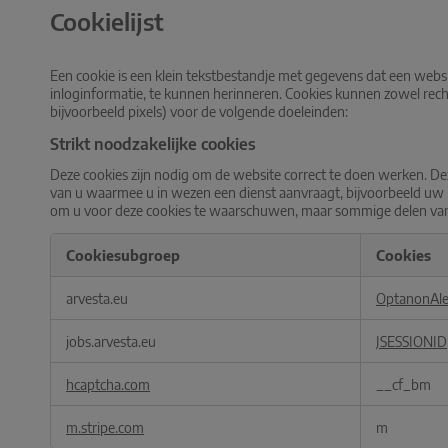
Cookielijst
Een cookie is een klein tekstbestandje met gegevens dat een web
inloginformatie, te kunnen herinneren. Cookies kunnen zowel recht
bijvoorbeeld pixels) voor de volgende doeleinden:
Strikt noodzakelijke cookies
Deze cookies zijn nodig om de website correct te doen werken. De
van u waarmee u in wezen een dienst aanvraagt, bijvoorbeeld uw pr
om u voor deze cookies te waarschuwen, maar sommige delen van de
Cookiesubgroep
Cookies
Strikt
arvesta.eu
OptanonAle
noodzakelijke
cookies
jobs.arvesta.eu
JSESSIONID
hcaptcha.com
__cf_bm
m.stripe.com
m