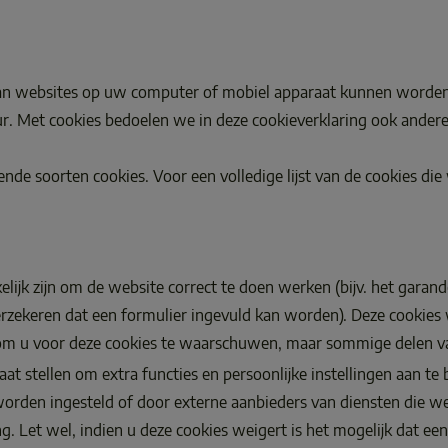
n van websites op uw computer of mobiel apparaat kunnen worden
r. Met cookies bedoelen we in deze cookieverklaring ook andere t
nde soorten cookies. Voor een volledige lijst van de cookies die 
  
kelijk zijn om de website correct te doen werken (bijv. het garan
 verzekeren dat een formulier ingevuld kan worden). Deze cook
 om u voor deze cookies te waarschuwen, maar sommige delen van
staat stellen om extra functies en persoonlijke instellingen aan t
 worden ingesteld of door externe aanbieders van diensten die w
et wel, indien u deze cookies weigert is het mogelijk dat een b