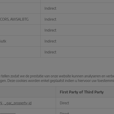
Indirect
CORS, AWSALBTG
Indirect
Indirect
 iutk
Indirect
Indirect
e tellen zodat we de prestatie van onze website kunnen analyseren en verbe
wegen. Deze cookies worden enkel geplaatst indien u hiervoor uw toestemm
First Party of Third Party
EN
,
_gac_property-id
Direct
xxxxxxxxx
Direct