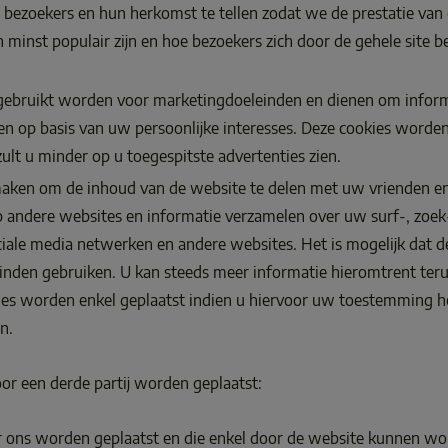
llen bezoekers en hun herkomst te tellen zodat we de prestatie v
 minst populair zijn en hoe bezoekers zich door de gehele site 
l gebruikt worden voor marketingdoeleinden en dienen om infor
n op basis van uw persoonlijke interesses. Deze cookies worden
zult u minder op u toegespitste advertenties zien. 
 maken om de inhoud van de website te delen met uw vrienden en
 andere websites en informatie verzamelen over uw surf-, zoek
ale media netwerken en andere websites. Het is mogelijk dat dez
nden gebruiken. U kan steeds meer informatie hieromtrent teru
ies worden enkel geplaatst indien u hiervoor uw toestemming heb
n. 
or een derde partij worden geplaatst: 
oor ons worden geplaatst en die enkel door de website kunnen wo